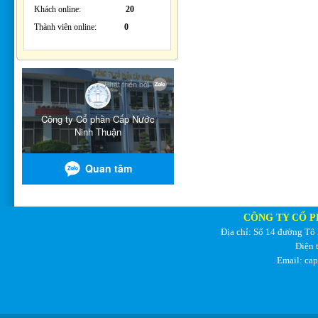
Khách online:
20
Thành viên online:
0
CÔNG TY CỔ P
Địa chỉ: Số 14 đường Tô
Điện 
Email: ca