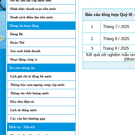
Hồ sơ, thủ tục cấp nước mới
Hình thức thanh toán tiền nước
Báo cáo tổng hợp Quý III 
Danh sách điểm thu tiền nước
Thông tin hoạt động
1
Tháng 7 / 2025
Đảng Bộ
2
Tháng 8 / 2025
Đoàn Thể
3
Tháng 9 / 2025
Sản xuất kinh doanh
Kết quả xét nghiệm mẫu nư
(Nhó
Hoạt động công ty
Tra cứu thông tin
Lịch ghi chỉ số đồng hồ nước
Thông báo tạm ngưng cung cấp nước
Thông tin chất lượng nước
Hóa đơn điện tử
Lịch sử dùng nước
Các câu hỏi thường gặp
Dịch vụ - Tiện ích