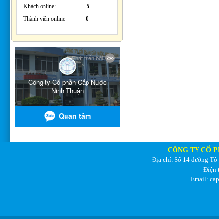
Khách online:
5
Thành viên online:
0
CÔNG TY CỔ P
Địa chỉ: Số 14 đường Tô
Điện 
Email: ca