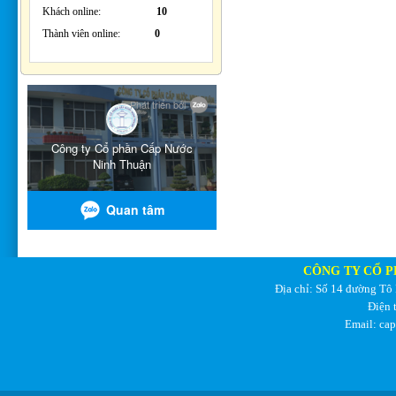
Khách online:
10
Thành viên online:
0
CÔNG TY CỔ P
Địa chỉ: Số 14 đường Tô
Điện 
Email: ca