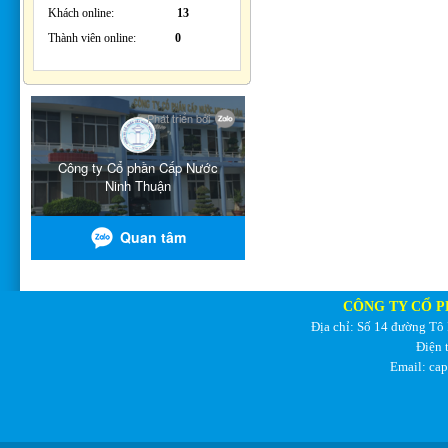
Khách online:
13
Thành viên online:
0
CÔNG TY CỔ P
Địa chỉ: Số 14 đường Tô
Điện 
Email: ca